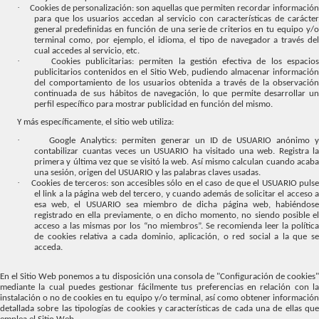
·
Cookies de personalización: son aquellas que permiten recordar información
para que los usuarios accedan al servicio con características de carácter
general predefinidas en función de una serie de criterios en tu equipo y/o
terminal como, por ejemplo, el idioma, el tipo de navegador a través del
cual accedes al servicio, etc.
·
Cookies publicitarias: permiten la gestión efectiva de los espacio
publicitarios contenidos en el Sitio Web, pudiendo almacenar información
del comportamiento de los usuarios obtenida a través de la observación
continuada de sus hábitos de navegación, lo que permite desarrollar un
perfil específico para mostrar publicidad en función del mismo.
Y más específicamente, el sitio web utiliza:
·
Google Analytics: permiten generar un ID de USUARIO anónimo y
contabilizar cuantas veces un USUARIO ha visitado una web. Registra la
primera y última vez que se visitó la web. Así mismo calculan cuando acaba
una sesión, origen del USUARIO y las palabras claves usadas.
·
Cookies de terceros: son accesibles sólo en el caso de que el USUARIO puls
el link a la página web del tercero, y cuando además de solicitar el acceso a
esa web, el USUARIO sea miembro de dicha página web, habiéndose
registrado en ella previamente, o en dicho momento, no siendo posible el
acceso a las mismas por los “no miembros”. Se recomienda leer la política
de cookies relativa a cada dominio, aplicación, o red social a la que se
acceda.
En el Sitio Web ponemos a tu disposición una consola de "Configuración de cookies"
mediante la cual puedes gestionar fácilmente tus preferencias en relación con la
instalación o no de cookies en tu equipo y/o terminal, así como obtener información
detallada sobre las tipologías de cookies y características de cada una de ellas que